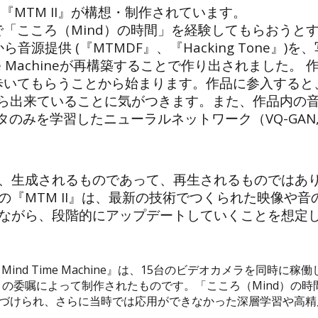
『MTM II』が構想・制作されています。
中で「こころ（Mind）の時間」を経験してもらおうとす
ら音源提供 (『MTMDF』、『Hacking Tone
ve Machineが再構築することで作り出されました。 作
間を歩いてもらうことから始まります。作品に参入する
ion）から出来ていることに気がつきます。また、作品内
タのみを学習したニューラルネットワーク（VQ-GAN,
、生成されるものであって、再生されるものではあ
『MTM II』は、最新の技術でつくられた映像や
ながら、段階的にアップデートしていくことを想定
: Mind Time Machine』は、15台のビデオカメラを同
］の委嘱によって制作されたものです。「こころ（Mind）の
位置づけられ、さらに当時では応用ができなかった深層学習や高