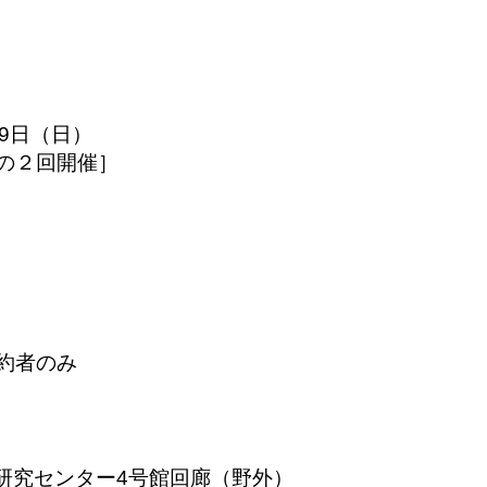
19日（日）
0の２回開催］
予約者のみ
術研究センター4号館回廊（野外）