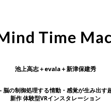
ind Time Mach
池上高志＋evala＋新津保建秀
 – 脳の制御処理する情動・感覚が生み出
新作 体験型VRインスタレーション